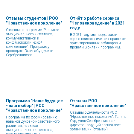
Отзывы студентов | РОО
Отчёт о работе сервиса
"Нравственное поколение"
"Человековедение" в 2021
году
Отзывы о программе "Развитие
эмоционального интеллекта,
В 2021 году мы продолжили
коммуникативной и
серию психологических практико-
конфликтологической
ориентированных вебинаров и
компетенции". Программу
провели 3 онлайн-программы.
проводила ГалинаСурдуляк-
Серебренникова
Программа "Наше будущее
Отзывы РОО
- наш выбор" | РОО
"Нравственное поколение"
"Нравственное поколение"
Отзывы о деятельности РОО
"Нравственное поколение". Галина
Программа по формированию
Сурдуляк-Серебренникова -
навыков духовно-нравственного
директор, ведущий специалист
развития, навыков
организации (отзывы).
эмоционального интеллекта,