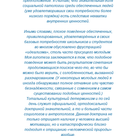
предположение: я считаю, что значительная доля
социальной патологии среди обеспеченных людей
(уже удовлетворивших свои потребности более
низкого порядка) есть следствие нехватки
внутренних ценностей.
Иными словами, плохое поведение обеспеченных,
привилегированных, удовлетворённых в своих
базовых потребностях школьников и студентов
во многом обусловлено фрустрацией
«идеализма», столь часто присущего молодым.
Моя гипотеза заключается в том, что подобное
поведение может быть результатом сочетания
продолжающихся поисков чего-то, во что бы
можно было верить, с озлобленностью, вызванной
разочарованием. (У некоторых молодых людей я
иногда обнаруживал полное отчаяние или чувство
безнадёжности, связанные с сомнением в самом
существовании подобных ценностей.)
Тотальный культурный детерминизм и по сей
день служит официальной, ортодоксальной
доктриной значительной, а то и большей части
социологов и антропологов. Данная доктрина не
только отрицает наличие у человека высшей
мотивации, но и катастрофически близко
подходит к отрицанию «человеческой природы»
вообще.