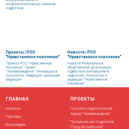
коммуникативных и
конфликтологических навыков
подростков
Проекты | РОО
Новости | РОО
"Нравственное поколение"
"Нравственное поколение"
Проекты РОО "Нравственное
Новости Региональной
поколение". Проект
общественной организации
"Человековедение". Инновации в
содействия инновациям в
психологии. Медиация. Школьная
педагогике, психологии и
медиация.
медиации "Нравственное
поколение"
ГЛАВНАЯ
ПРОЕКТЫ
Контакты
Психолого-педагогический
подход "Человековедение"
Партнёры
Программа для подростков
Фотогалерея
"Город Волшебников"