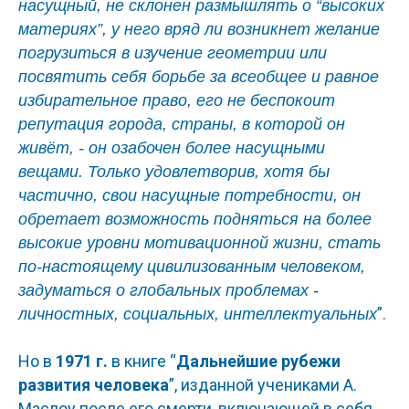
насущный, не склонен размышлять о “высоких
материях”, у него вряд ли возникнет желание
погрузиться в изучение геометрии или
посвятить себя борьбе за всеобщее и равное
избирательное право, его не беспокоит
репутация города, страны, в которой он
живёт, - он озабочен более насущными
вещами. Только удовлетворив, хотя бы
частично, свои насущные потребности, он
обретает возможность подняться на более
высокие уровни мотивационной жизни, стать
по-настоящему цивилизованным человеком,
задуматься о глобальных проблемах -
”.
личностных, социальных, интеллектуальных
Но в
1971 г.
в книге “
Дальнейшие рубежи
развития человека
”, изданной учениками А.
Маслоу после его смерти, включающей в себя