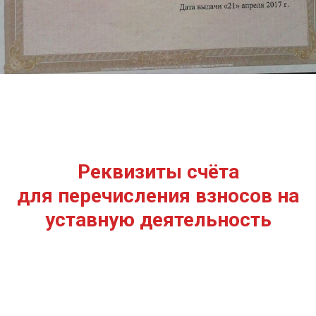
Реквизиты счёта
для перечисления взносов на
уставную деятельность