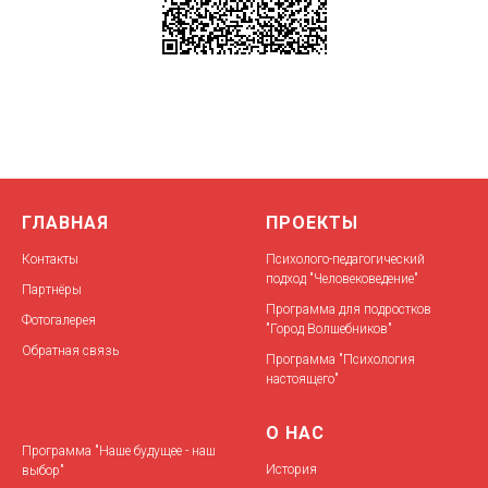
ГЛАВНАЯ
ПРОЕКТЫ
Контакты
Психолого-педагогический
подход "Человековедение"
Партнёры
Программа для подростков
Фотогалерея
"Город Волшебников"
Обратная связь
Программа "Психология
настоящего"
О НАС
Программа "Наше будущее - наш
История
выбор"