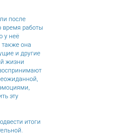
ели после
о время работы
о у неё
 также она
ущие и другие
ой жизни
 воспринимают
 неожиданной,
 эмоциями,
ить эту
одвести итоги
тельной.