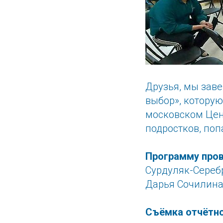
Друзья, мы зав
выбор», которую
московском Цен
подростков, по
Программу про
Сурдуляк-Серебр
Дарья Сочилина
Съёмка отчётно