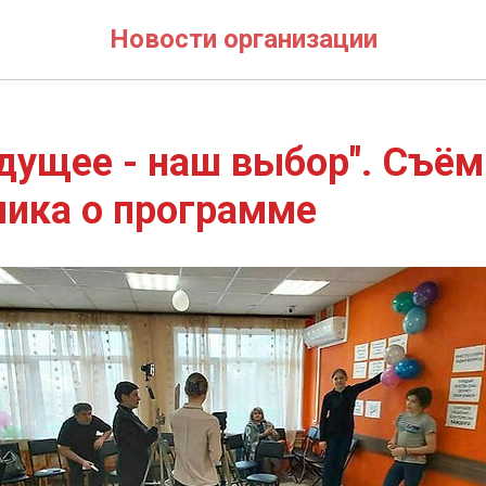
Новости организации
дущее - наш выбор". Съём
ика о программе