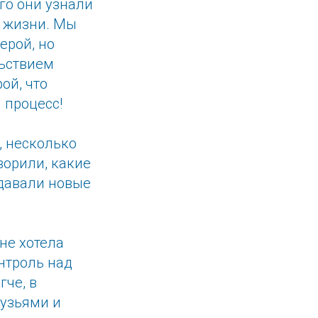
го они узнали
в жизни. Мы
ерой, но
льствием
ой, что
 процесс!
, несколько
ворили, какие
адавали новые
не хотела
онтроль над
гче, в
рузьями и