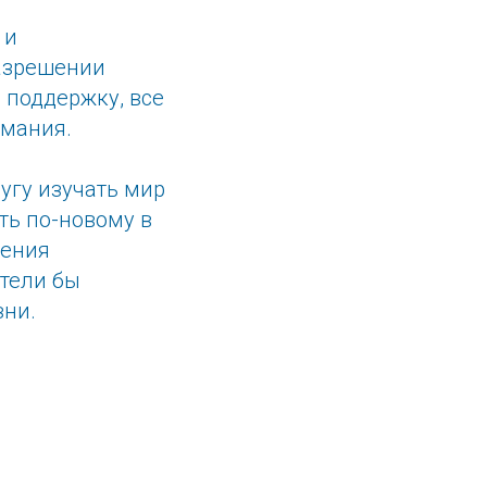
 и
разрешении
 поддержку, все
имания.
угу изучать мир
ть по-новому в
оения
отели бы
зни.