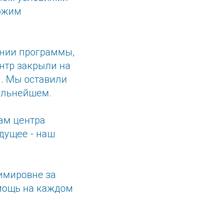
ложим
ении программы,
нтр закрыли на
я. Мы оставили
дальнейшем.
ам центра
дущее - наш
имировне за
мощь на каждом