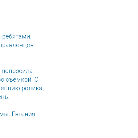
 ребятами,
управленцев
а попросила
о съёмкой. С
цепцию ролика,
ень.
ммы. Евгения