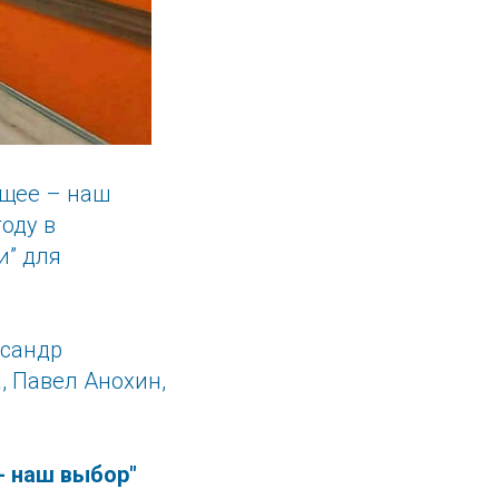
ущее – наш
оду в
и” для
ксандр
, Павел Анохин,
- наш выбор"